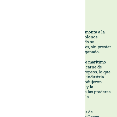
HISTORIA DE LAGANADERÍA EN URUGUAY
La historia de la ganadería uruguaya se remonta a la
introducción del ganado vacuno por los colonos
españoles en la década de 1520. Este ganado se
utilizaba principalmente para carne y pieles, sin prestar
mucha atención a la cría o a la mejora del ganado.
En el siglo XIX, el desarrollo del transporte marítimo
refrigerado hizo posible la exportación de carne de
vacuno desde Uruguay a los mercados europeos, lo que
condujo a una importante expansión de la industria
ganadera. En este período también se introdujeron
nuevas razas de ganado, como la Hereford y la
Aberdeen Angus, que se adaptaban mejor a las praderas
de Uruguay y provocaron un aumento de la
producción de carne de vacuno.
En este período se introdujeron las normas de
distribución de tierras del país y su primer Censo