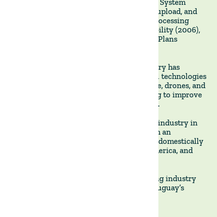
the Meat Industry Electronic Information System
(SEIIC) to systematically collect, process, upload, and
aggregate the information generated at processing
plants (2000), fullindividual cattle traceability (2006),
and Mandatory Soil Use and ManagementPlans
(SUMP).
In recent years, the cattle ranching industry has
continued to evolve with the use of digital technologies
such as GPS tracking, precisionagriculture, drones, and
regenerative grazing, which are all helping to improve
efficiency, productivity, and sustainability.
Looking to the future, the cattle ranching industry in
Uruguay is poised for further growth, with an
increasing demand for premiumbeef both domestically
and internationally from China, North America, and
Europe.
With a solid foundation, the cattle ranching industry
will continue to play a vital role in the Uruguay’s
development.
--