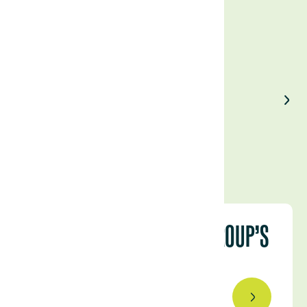
Enjoyed our article?
Share on LinkedIn
SEAS OF RICE: THE LAND GROUP'S
PLANTATION