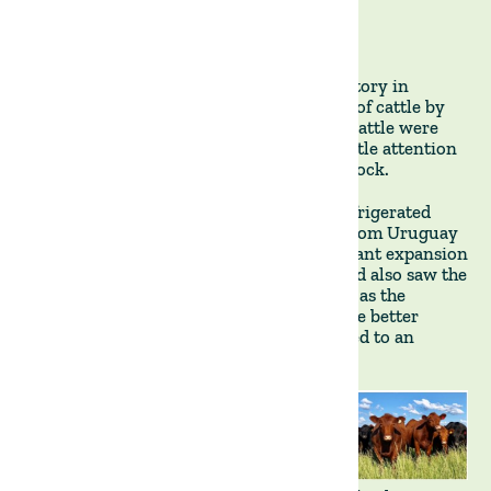
URUGUAY’S CATTLE RANCHING HISTORY
Cattle ranching has a long and storied history in
Uruguay, dating back to the introduction of cattle by
Spanish settlers in the 1520s.These early cattle were
primarily used for meat and hides, with little attention
paid to breeding or improvement of the stock.
In the 19
century, the development of refrigerated
th
shipping made it possible to export beef from Uruguay
to European markets, leading to a significant expansion
of the cattle ranching industry. This period also saw the
introduction of new breeds of cattle, such as the
Hereford and Aberdeen Angus, which were better
suited to the grasslands of Uruguay and led to an
increase in beef production.
This period saw the
introduction of the
country’s land
distribution rules
and its first