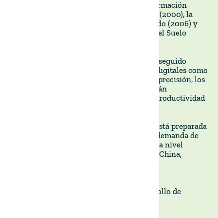
cargar y agregar sistemáticamente la información
generada en las plantas de procesamiento (2000), la
trazabilidad individual completa del ganado (2006) y
los Planes Obligatorios de Uso y Manejo del Suelo
(SUMP).
En los últimosaños, el sector ganadero ha seguido
evolucionando con el uso de tecnologías digitales como
el seguimiento por GPS, la agricultura de precisión, los
drones y el pastoreo regenerativo, que están
contribuyendo a mejorar la eficiencia, la productividad
y la sostenibilidad.
De cara al futuro, la ganadería uruguaya está preparada
para seguir creciendo, con una creciente demanda de
carne de vacuno de primera calidad tanto a nivel
nacional como internacional por parte de China,
Norteamérica y Europa.
Con una base sólida, la ganadería seguirá
desempeñando un papel vital en el desarrollo de
Uruguay.