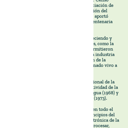
Agropecuario (1815), la creación de la Asociación de
Agricultores del Uruguay (1871) y la creación del
Ministerio de Fomento (1891), todo lo cual aportó
estructura, transparencia y apoyo a esta centenaria
industria.
En el siglo XX,la ganadería local siguió creciendo y
modernizándose. Los avances tecnológicos, como la
inseminación artificial y los cebaderos, permitieron
aumentar la eficacia y la productividad. La industria
también se diversificó, con la introducción de la
producción lechera y la exportación de ganado vivo a
Turquía y China, entre otros paises.
En ese periodo se crearon el Instituto Nacional de la
Carne (1967), el índice CONEAT deproductividad de la
tierra (1968), la Ley de Conservación del Agua (1968) y
el Sistema Nacional de Registro Ganadero (1973).
La transparencia aumentó drásticamente en todo el
sector ganadero con la introducción a principios del
siglo XXI del Sistema de Información Electrónica de la
Industria Cárnica (SEIIC) para recopilar, procesar,