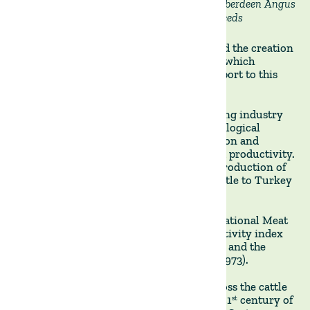
Hereford (left) and Aberdeen Angus
Agricultural Census
(right) breeds
(1815), the creation
of the
FarmersAssociation of Uruguay (1871), and the creation
of the Ministry of Promotion (1891), all of which
brought structure, transparency, and support to this
centuries’old industry.
In the 20
century, the local cattle ranching industry
th
continued to grow and modernise Technological
developments such asartificial insemination and
feedlots allowed for greater efficiency and productivity.
The industry also diversified, with the introduction of
dairyproduction and the export of live cattle to Turkey
and China, among others.
That period saw the introduction of the National Meat
Institute (1967), the CONEAT land productivity index
(1968), the WaterConservation Law (1968), and the
National Livestock Registration System (1973).
Transparency increased dramatically across the cattle
sector with the introduction in the early 21
century of
st