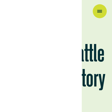
Other
Uruguay’s cattle
ranching history
December 15, 2022