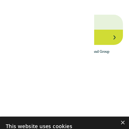
Join Our Network
By subscribing to the newsletter, I agree to The Land Group
Privacy Policy.
Menu
Support
Social
About
Privacy Policy
LinkedIn
Properties
Contact Us
YouTube
Natural Capital
Instagram
Out in the Field
×
This website uses cookies