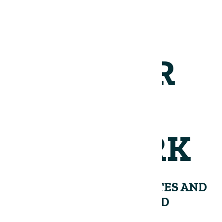
JOIN OUR
NETWORK
RECEIVE PERIODIC UPDATES AND
INSIGHTS FROM THE LAND
GROUP.